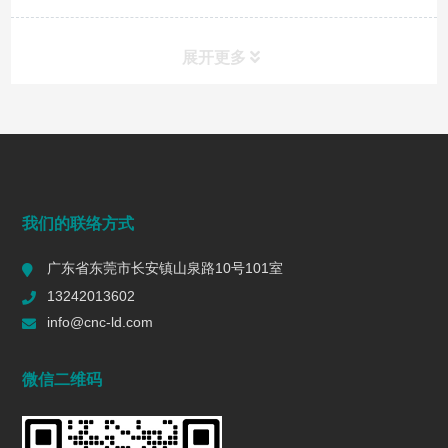
展开更多
常见问题
FAQ
端面铣削是什么？工艺、刀具选择、参数与表面质量控制
我们的联络方式
2026/07/28
144
广东省东莞市长安镇山泉路10号101室
一个R值的代价 | 精密制造行业复盘
13242013602
2026/06/16
579
info@cnc-ld.com
深圳五轴加工：赋能高端制造的精密利器
微信二维码
2026/01/13
1441
五轴CNC加工在机匣制造中的难点是什么?