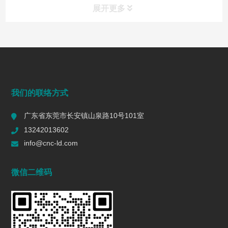
展开更多
常见问题
FAQ
端面铣削是什么？工艺、刀具选择、参数与表面质量控制
我们的联络方式
2026/07/28
153
广东省东莞市长安镇山泉路10号101室
一个R值的代价 | 精密制造行业复盘
13242013602
2026/06/16
588
info@cnc-ld.com
深圳五轴加工：赋能高端制造的精密利器
微信二维码
2026/01/13
1453
五轴CNC加工在机匣制造中的难点是什么?
2025/12/27
1447