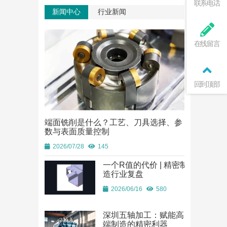
联系电话
新闻中心
行业新闻
在线留言
回到顶部
端面铣削是什么？工艺、刀具选择、参
端面铣削是
数与表面质量控制
数与表面质
2026/07/28
145
2026/07/28
一个R值的代价 | 精密制
造行业复盘
2026/06/16
580
深圳五轴加工：赋能高
端制造的精密利器