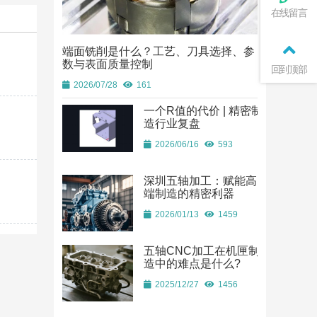
在线留言
端面铣削是什么？工艺、刀具选择、参
端面铣削是
数与表面质量控制
数与表面质
回到顶部
2026/07/28
161
2026/07/28
一个R值的代价 | 精密制
造行业复盘
2026/06/16
593
深圳五轴加工：赋能高
端制造的精密利器
2026/01/13
1459
五轴CNC加工在机匣制
造中的难点是什么?
2025/12/27
1456