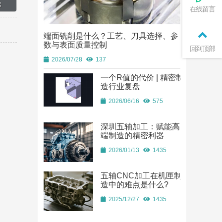
在线留言
端面铣削是什么？工艺、刀具选择、参
端面铣削是
数与表面质量控制
数与表面质
回到顶部
2026/07/28
137
2026/07/28
一个R值的代价 | 精密制
造行业复盘
2026/06/16
575
深圳五轴加工：赋能高
端制造的精密利器
2026/01/13
1435
五轴CNC加工在机匣制
造中的难点是什么?
2025/12/27
1435