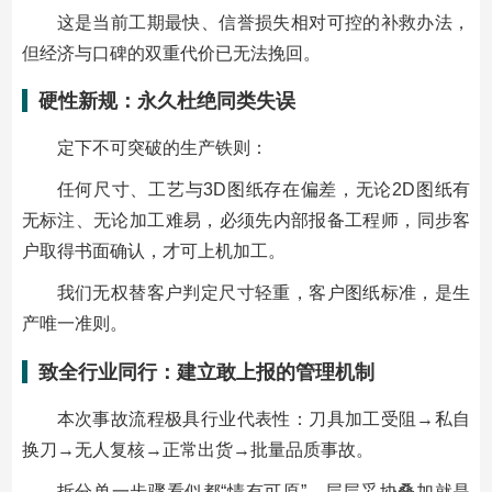
这是当前工期最快、信誉损失相对可控的补救办法，
但经济与口碑的双重代价已无法挽回。
硬性新规：永久杜绝同类失误
定下不可突破的生产铁则：
任何尺寸、工艺与3D图纸存在偏差，无论2D图纸有
无标注、无论加工难易，必须先内部报备工程师，同步客
户取得书面确认，才可上机加工。
我们无权替客户判定尺寸轻重，客户图纸标准，是生
产唯一准则。
致全行业同行：建立敢上报的管理机制
本次事故流程极具行业代表性：刀具加工受阻→私自
换刀→无人复核→正常出货→批量品质事故。
拆分单一步骤看似都“情有可原”，层层妥协叠加就是