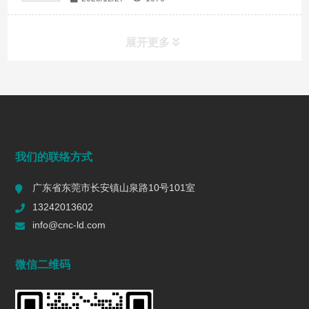
展开更多
常见问题
FAQ
端面铣削是什么？工艺、刀具选择、参数与表面质量控制
我们的联络方式
2026/07/28
168
广东省东莞市长安镇山泉路10号101室
一个R值的代价 | 精密制造行业复盘
13242013602
2026/06/16
602
info@cnc-ld.com
深圳五轴加工：赋能高端制造的精密利器
微信二维码
2026/01/13
1467
五轴CNC加工在机匣制造中的难点是什么?