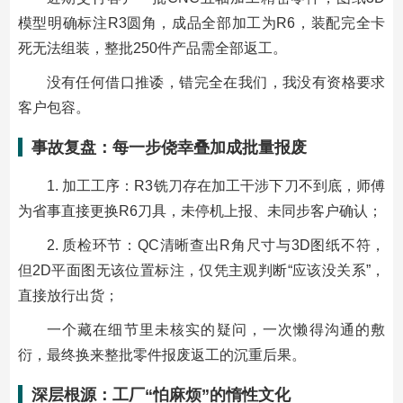
模型明确标注R3圆角，成品全部加工为R6，装配完全卡
死无法组装，整批250件产品需全部返工。
没有任何借口推诿，
错完全在我们，我没有资格要求
客户包容。
事故复盘：每一步侥幸叠加成批量报废
1. 加工工序：R3铣刀存在加工干涉下刀不到底，师傅
为省事直接更换R6刀具，未停机上报、未同步客户确认；
2. 质检环节：QC清晰查出R角尺寸与3D图纸不符，
但2D平面图无该位置标注，仅凭主观判断“应该没关系”，
直接放行出货；
一个藏在细节里未核实的疑问，一次懒得沟通的敷
衍，最终换来整批零件报废返工的沉重后果。
深层根源：工厂“怕麻烦”的惰性文化