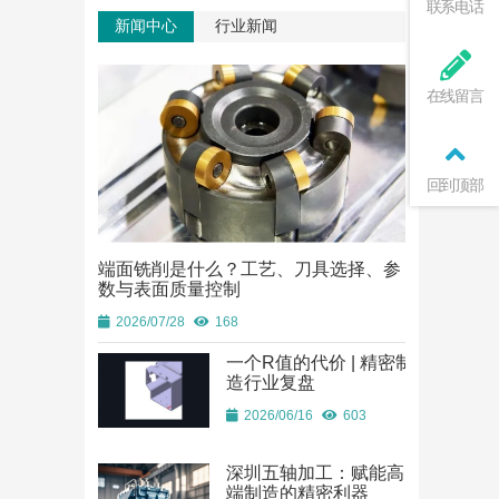
联系电话
新闻中心
行业新闻
在线留言
回到顶部
端面铣削是什么？工艺、刀具选择、参
端面铣削是
数与表面质量控制
数与表面质
2026/07/28
168
2026/07/28
一个R值的代价 | 精密制
造行业复盘
2026/06/16
603
深圳五轴加工：赋能高
端制造的精密利器