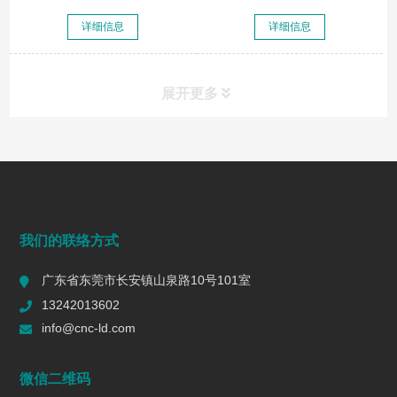
详细信息
详细信息
展开更多
常见问题
FAQ
端面铣削是什么？工艺、刀具选择、参数与表面质量控制
我们的联络方式
2026/07/28
169
广东省东莞市长安镇山泉路10号101室
一个R值的代价 | 精密制造行业复盘
13242013602
2026/06/16
605
info@cnc-ld.com
深圳五轴加工：赋能高端制造的精密利器
微信二维码
2026/01/13
1471