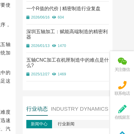
需要使
一个R值的代价 | 精密制造行业复盘
2026/06/16
604
程序，
深圳五轴加工：赋能高端制造的精密利
器
花五轴
2026/01/13
1470
传统加
五轴CNC加工在机匣制造中的难点是什
么?
关注微信
机中的
2025/12/27
1469
满足这
联系电话
行业动态
INDUSTRY DYNAMICS
高难度
在线留言
可迅速
新闻中心
行业新闻
天、汽