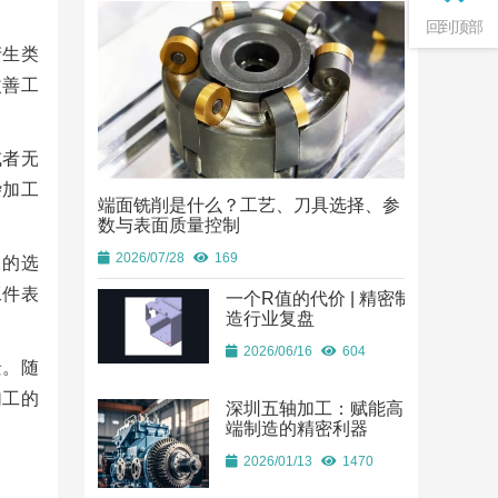
回到顶部
产生类
改善工
或者无
杂加工
端面铣削是什么？工艺、刀具选择、参
端面铣削是
数与表面质量控制
数与表面质
2026/07/28
169
2026/07/28
液的选
工件表
一个R值的代价 | 精密制
造行业复盘
2026/06/16
604
景。随
加工的
深圳五轴加工：赋能高
端制造的精密利器
2026/01/13
1470