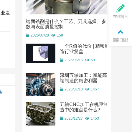
造业发
在线留言
端面铣削是什么？工艺、刀具选择、参
端面铣削是
数与表面质量控制
数与表面质
2026/07/28
158
2026/07/28
回到顶部
一个R值的代价 | 精密制
造行业复盘
2026/06/16
591
深圳五轴加工：赋能高
端制造的精密利器
2026/01/13
1457
表
五轴CNC加工在机匣制
造中的难点是什么?
2025/12/27
1453