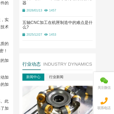
零件的
器
2026/01/13
1457
性，实
五轴CNC加工在机匣制造中的难点是什
工技术
么?
2025/12/27
1453
优质的
密！
度的加
行业动态
INDUSTRY DYNAMICS
新闻中心
行业新闻
联动加
件的加
关注微信
率。此
联系电话
保了加