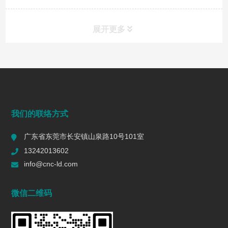
展开更多
常见问题
FAQ
端面铣削是什么？工艺、刀具选择、参数与表面质量控制
我们的联络方式
2026/07/28
163
广东省东莞市长安镇山泉路10号101室
一个R值的代价 | 精密制造行业复盘
13242013602
2026/06/16
597
info@cnc-ld.com
深圳五轴加工：赋能高端制造的精密利器
微信二维码
2026/01/13
1462
五轴CNC加工在机匣制造中的难点是什么?