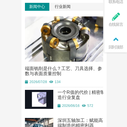
联系电话
新闻中心
行业新闻
在线留言
回到顶部
端面铣削是什么？工艺、刀具选择、参
端面铣削是
数与表面质量控制
数与表面质
2026/07/28
134
2026/07/28
一个R值的代价 | 精密制
造行业复盘
2026/06/16
572
深圳五轴加工：赋能高
端制造的精密利器