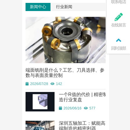
联系电话
新闻中心
行业新闻
在线留言
回到顶部
端面铣削是什么？工艺、刀具选择、参
端面铣削是
数与表面质量控制
数与表面质
2026/07/28
142
2026/07/28
一个R值的代价 | 精密制
造行业复盘
2026/06/16
577
深圳五轴加工：赋能高
端制造的精密利器