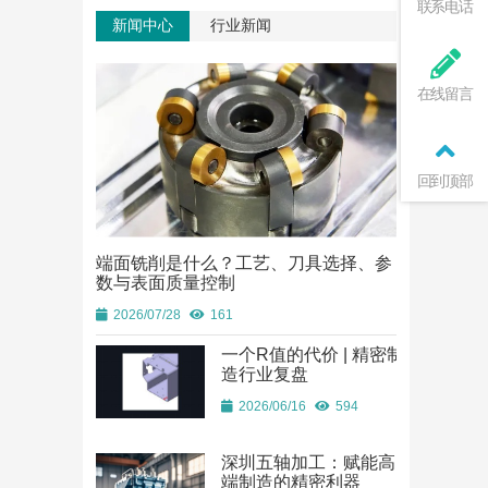
联系电话
新闻中心
行业新闻
在线留言
回到顶部
端面铣削是什么？工艺、刀具选择、参
端面铣削是
数与表面质量控制
数与表面质
2026/07/28
161
2026/07/28
一个R值的代价 | 精密制
造行业复盘
2026/06/16
594
深圳五轴加工：赋能高
端制造的精密利器