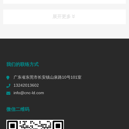
展开更多
常见问题
FAQ
端面铣削是什么？工艺、刀具选择、参数与表面质量控制
我们的联络方式
2026/07/28
135
广东省东莞市长安镇山泉路10号101室
一个R值的代价 | 精密制造行业复盘
13242013602
2026/06/16
573
info@cnc-ld.com
深圳五轴加工：赋能高端制造的精密利器
微信二维码
2026/01/13
1433
五轴CNC加工在机匣制造中的难点是什么?