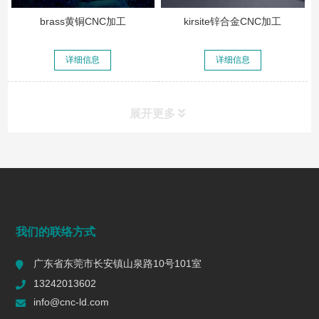
brass黄铜CNC加工
kirsite锌合金CNC加工
详细信息
详细信息
展开更多
常见问题
FAQ
端面铣削是什么？工艺、刀具选择、参数与表面质量控制
我们的联络方式
2026/07/28
169
广东省东莞市长安镇山泉路10号101室
一个R值的代价 | 精密制造行业复盘
13242013602
2026/06/16
605
info@cnc-ld.com