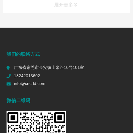
展开更多
常见问题
FAQ
端面铣削是什么？工艺、刀具选择、参数与表面质量控制
我们的联络方式
2026/07/28
169
广东省东莞市长安镇山泉路10号101室
一个R值的代价 | 精密制造行业复盘
13242013602
2026/06/16
605
info@cnc-ld.com
深圳五轴加工：赋能高端制造的精密利器
微信二维码
2026/01/13
1471
五轴CNC加工在机匣制造中的难点是什么?
2025/12/27
1469